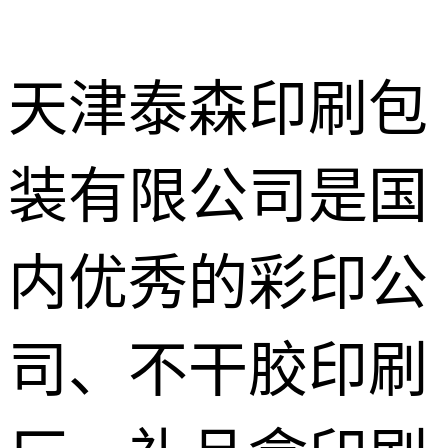
天津泰森印刷包
装有限公司是国
出版物期刊
杂志画册印
不干胶商标
内优秀的彩印公
刷
标签印刷
彩箱纸盒礼
品盒印刷
司、不干胶印刷
笔记本记事
本印刷
书法字画家
谱族谱印刷
档案盒档案