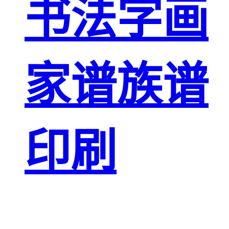
书法字画
家谱族谱
印刷