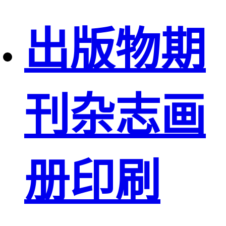
出版物期
刊杂志画
册印刷