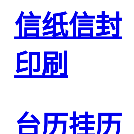
信纸信封
印刷
台历挂历