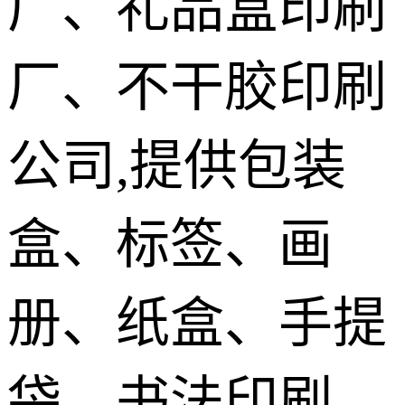
厂、礼品盒印刷
袋印刷
手提袋无纺
厂、不干胶印刷
布购物袋印
无碳复写信
刷
纸信封印刷
台历挂历春
公司,提供包装
联印刷
盒、标签、画
册、纸盒、手提
袋、书法印刷,