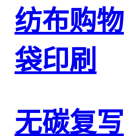
纺布购物
袋印刷
无碳复写