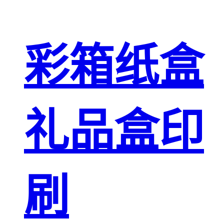
彩箱纸盒
礼品盒印
刷