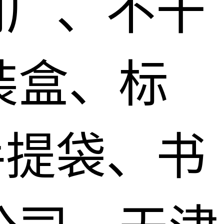
刷厂、不干
装盒、标
手提袋、书