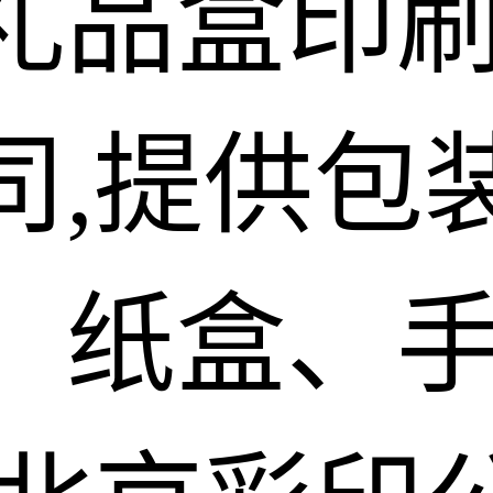
礼品盒印
司,提供包
、纸盒、