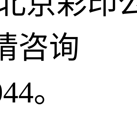
找北京彩印
请咨询
044。