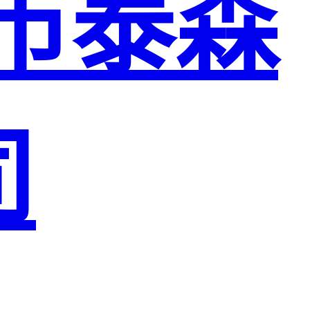
市泰森
司