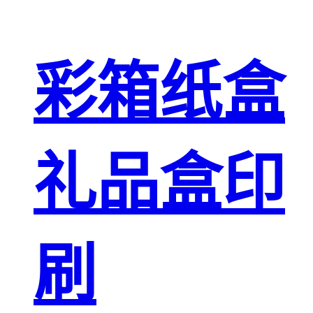
彩箱纸盒
礼品盒印
刷