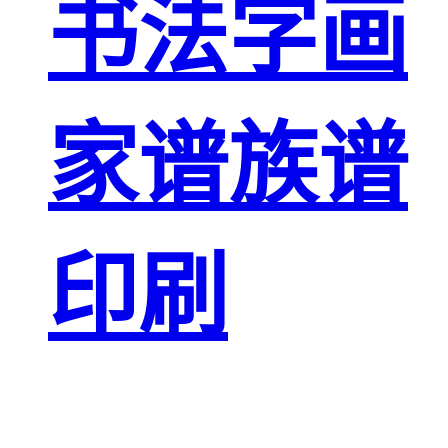
书法字画
家谱族谱
印刷