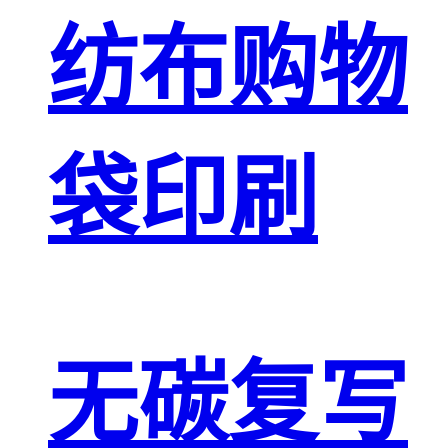
纺布购物
袋印刷
无碳复写