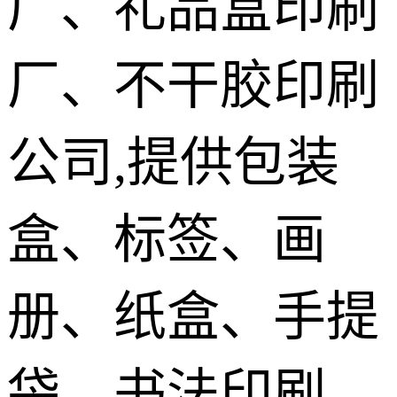
厂、礼品盒印刷
袋印刷
手提袋无纺
厂、不干胶印刷
布购物袋印
无碳复写信
刷
纸信封印刷
台历挂历春
公司,提供包装
联印刷
盒、标签、画
册、纸盒、手提
袋、书法印刷,