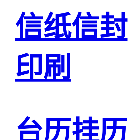
信纸信封
印刷
台历挂历