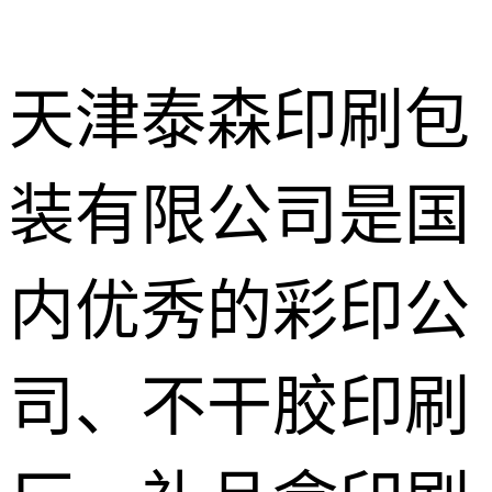
天津泰森印刷包
装有限公司是国
出版物期刊
杂志画册印
不干胶商标
内优秀的彩印公
刷
标签印刷
彩箱纸盒礼
品盒印刷
司、不干胶印刷
笔记本记事
本印刷
书法字画家
谱族谱印刷
档案盒档案