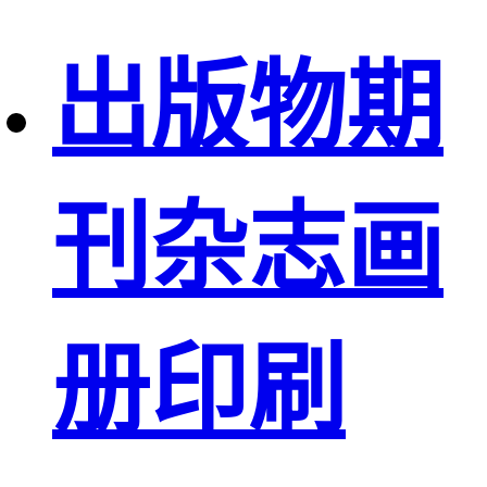
出版物期
刊杂志画
册印刷