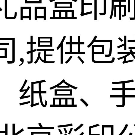
礼品盒印
司,提供包
、纸盒、