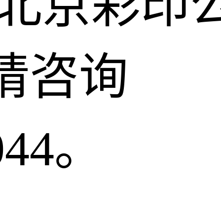
找北京彩印
请咨询
044。