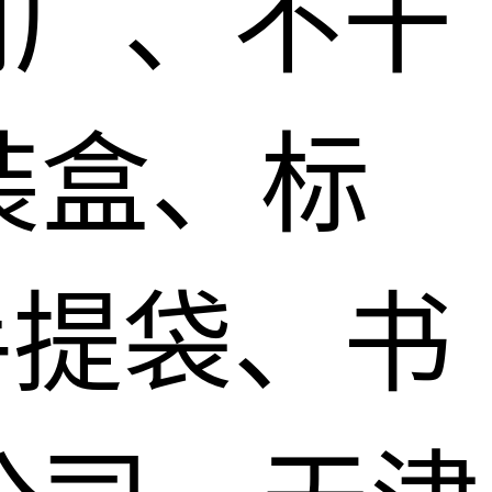
刷厂、不干
装盒、标
手提袋、书