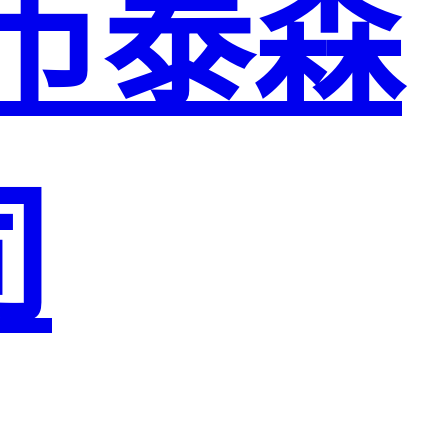
市泰森
司