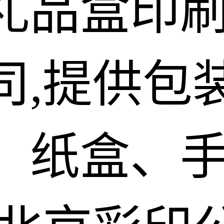
礼品盒印
司,提供包
、纸盒、