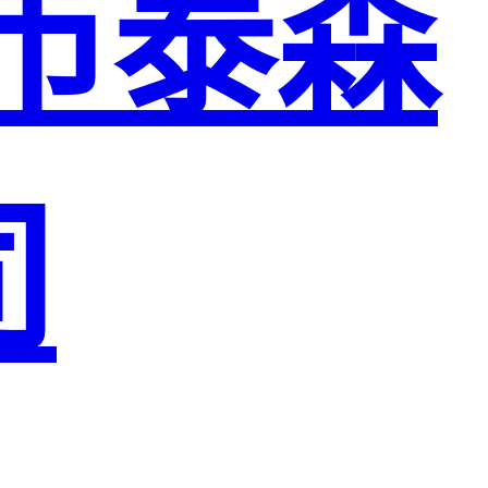
市泰森
司