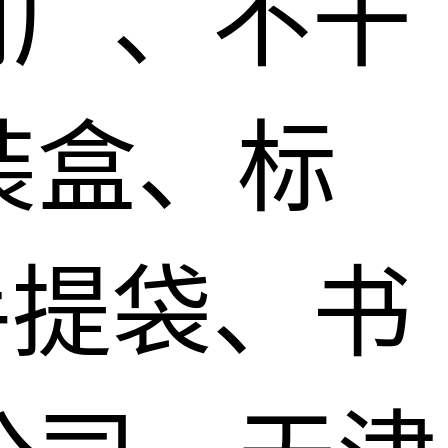
刷厂、不干
装盒、标
手提袋、书