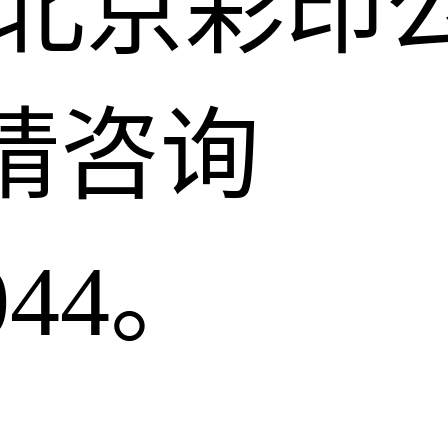
找北京彩印
请咨询
044。